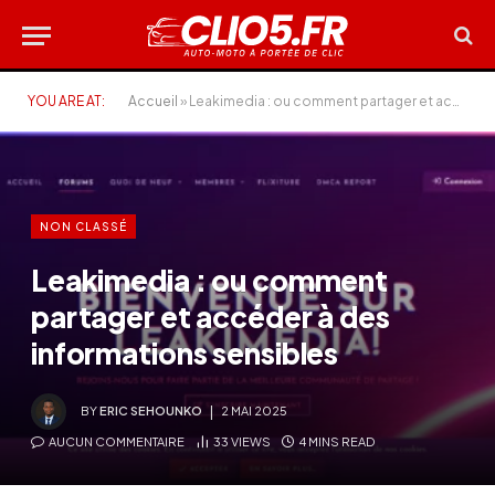
YOU ARE AT:
Accueil
»
Leakimedia : ou comment partager et accéder à des informations sensibles
NON CLASSÉ
Leakimedia : ou comment
partager et accéder à des
informations sensibles
BY
ERIC SEHOUNKO
2 MAI 2025
AUCUN COMMENTAIRE
33
VIEWS
4 MINS READ