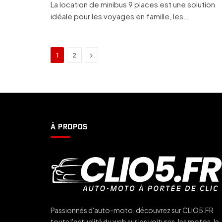
La location de minibus 9 places est une solution
idéale pour les voyages en famille, les…
Next
1
2
À PROPOS
Passionnés d'auto-moto, découvrez sur CLIO5.FR
toute l'actualité du web sur les voitures, les motos, le