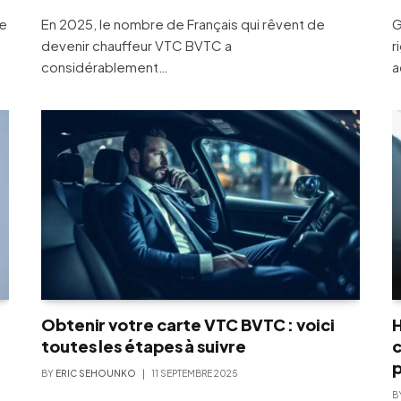
ue
En 2025, le nombre de Français qui rêvent de
G
devenir chauffeur VTC BVTC a
r
considérablement…
a
Obtenir votre carte VTC BVTC : voici
H
toutes les étapes à suivre
c
p
BY
ERIC SEHOUNKO
11 SEPTEMBRE 2025
B