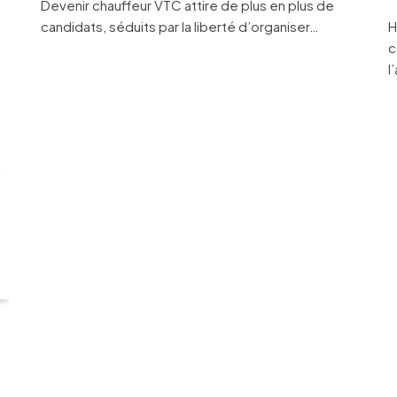
Devenir chauffeur VTC attire de plus en plus de
candidats, séduits par la liberté d’organiser…
H
c
l