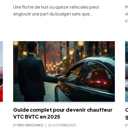
Une flotte de huit ou quinze véhicules peut
M
engloutir une part du budget sans que…
v
c
Guide complet pour devenir chauffeur
C
VTC BVTC en 2025
g
BY
ERIC SEHOUNKO
20 OCTOBRE 2025
B