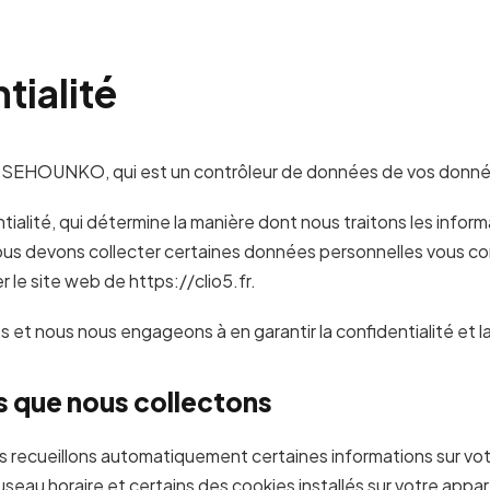
tialité
ric SEHOUNKO, qui est un contrôleur de données de vos donné
alité, qui détermine la manière dont nous traitons les informa
nous devons collecter certaines données personnelles vous co
r le site web de https://clio5.fr.
et nous nous engageons à en garantir la confidentialité et la
s que nous collectons
nous recueillons automatiquement certaines informations sur v
seau horaire et certains des cookies installés sur votre apparei