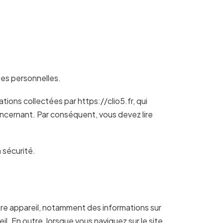
es personnelles.
tions collectées par https://clio5.fr, qui
ncernant. Par conséquent, vous devez lire
 sécurité.
otre appareil, notamment des informations sur
l. En outre, lorsque vous naviguez sur le site,