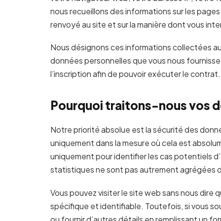
nous recueillons des informations sur les pages
renvoyé au site et sur la manière dont vous inte
Nous désignons ces informations collectées auto
données personnelles que vous nous fournissez (y
l’inscription afin de pouvoir exécuter le contrat.
Pourquoi traitons-nous vos 
Notre priorité absolue est la sécurité des donné
uniquement dans la mesure où cela est absolum
uniquement pour identifier les cas potentiels d’
statistiques ne sont pas autrement agrégées de 
Vous pouvez visiter le site web sans nous dire q
spécifique et identifiable. Toutefois, si vous so
ou fournir d’autres détails en remplissant un f