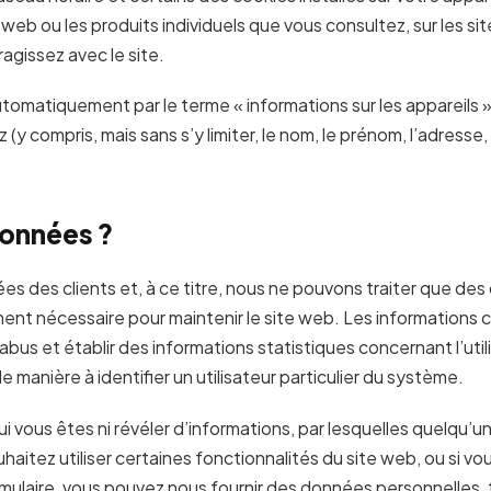
 web ou les produits individuels que vous consultez, sur les s
ragissez avec le site.
matiquement par le terme « informations sur les appareils ».
 compris, mais sans s’y limiter, le nom, le prénom, l’adresse,
données ?
es des clients et, à ce titre, nous ne pouvons traiter que des 
ent nécessaire pour maintenir le site web. Les informations 
abus et établir des informations statistiques concernant l’uti
manière à identifier un utilisateur particulier du système.
ui vous êtes ni révéler d’informations, par lesquelles quelqu’u
uhaitez utiliser certaines fonctionnalités du site web, ou si v
ormulaire, vous pouvez nous fournir des données personnelles, 