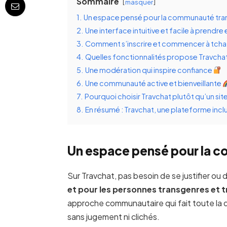
Sommaire
masquer
1.
Un espace pensé pour la communauté trans
2.
Une interface intuitive et facile à prendre
3.
Comment s’inscrire et commencer à tcha
4.
Quelles fonctionnalités propose Travchat
5.
Une modération qui inspire confiance
6.
Une communauté active et bienveillante
7.
Pourquoi choisir Travchat plutôt qu’un site
8.
En résumé : Travchat, une plateforme inclu
Un espace pensé pour la c
Sur Travchat, pas besoin de se justifier ou
et pour les personnes transgenres et t
approche communautaire qui fait toute la di
sans jugement ni clichés.