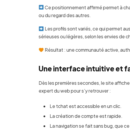
Ce positionnement affirmé permet à chacun
ou du regard des autres.
Les profils sont variés, ce qui permet au
sérieuses ou légères, selon les envies de c
Résultat : une communauté active, auth
Une interface intuitive et f
Dès les premières secondes, le site affiche
expert du web pour s’y retrouver :
Le tchat est accessible en un clic.
La création de compte est rapide.
La navigation se fait sans bug, que ce 