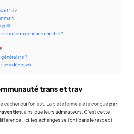
 et trav
 en main
ter
 pour une expérience enrichie ?
 généraliste ?
sive à découvrir
ommunauté trans et trav
 de cacher qui l’on est. La plateforme a été conçue
par
ravesties
, ainsi que leurs admirateurs. C’est cette
fférence : ici, les échanges se font dans le respect,