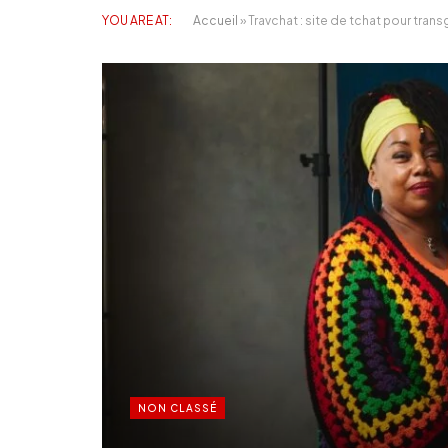
YOU ARE AT:
Accueil
»
Travchat : site de tchat pour trans
NON CLASSÉ