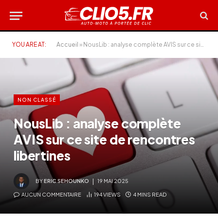
YOU ARE AT:
Accueil
»
NousLib : analyse complète AVIS sur ce site de rencontres libertines
NON CLASSÉ
NousLib : analyse complète
AVIS sur ce site de rencontres
libertines
BY
ERIC SEHOUNKO
19 MAI 2025
AUCUN COMMENTAIRE
194
VIEWS
4 MINS READ