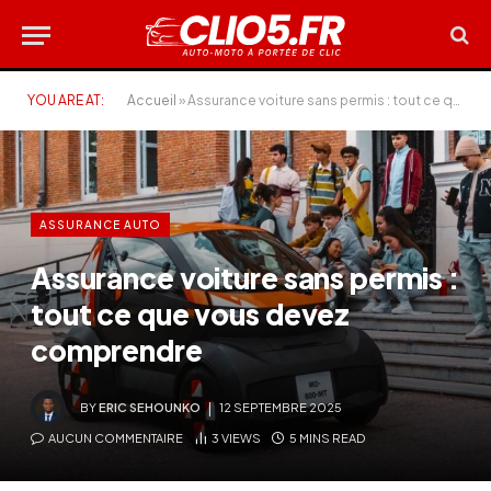
YOU ARE AT:
Accueil
»
Assurance voiture sans permis : tout ce que vous devez comprendre
ASSURANCE AUTO
Assurance voiture sans permis :
tout ce que vous devez
comprendre
BY
ERIC SEHOUNKO
12 SEPTEMBRE 2025
AUCUN COMMENTAIRE
3
VIEWS
5 MINS READ