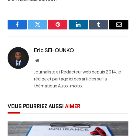
Facebook
Twitter
Pinterest
LinkedIn
Tumblr
Email
Eric SEHOUNKO
Website
Journaliste et Rédacteur web depuis 2014, je
rédige et partage ici des articles sur la
thématique Auto-moto.
VOUS POURRIEZ AUSSI
AIMER