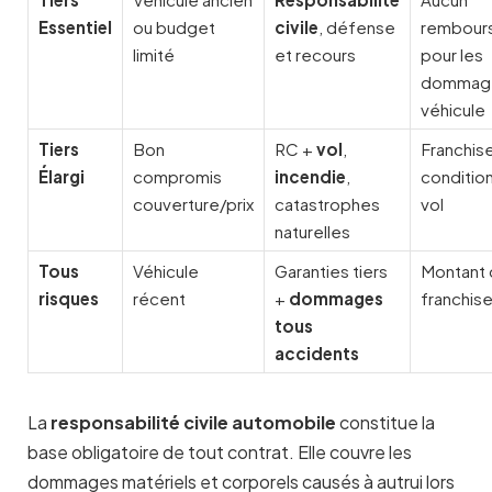
Essentiel
ou budget
civile
, défense
rembour
limité
et recours
pour les
dommag
véhicule
Tiers
Bon
RC +
vol
,
Franchis
Élargi
compromis
incendie
,
conditio
couverture/prix
catastrophes
vol
naturelles
Tous
Véhicule
Garanties tiers
Montant 
risques
récent
+
dommages
franchis
tous
accidents
La
responsabilité civile automobile
constitue la
base obligatoire de tout contrat. Elle couvre les
dommages matériels et corporels causés à autrui lors