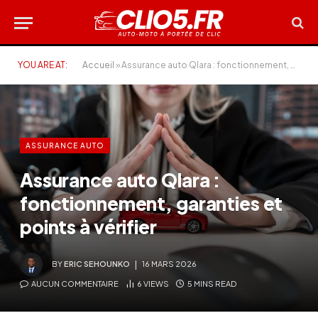
YOU ARE AT:
Accueil
»
Assurance auto Qlara : fonctionnement, garanties et points à vérifier
ASSURANCE AUTO
Assurance auto Qlara :
fonctionnement, garanties et
points à vérifier
BY
ERIC SEHOUNKO
16 MARS 2026
AUCUN COMMENTAIRE
6
VIEWS
5 MINS READ