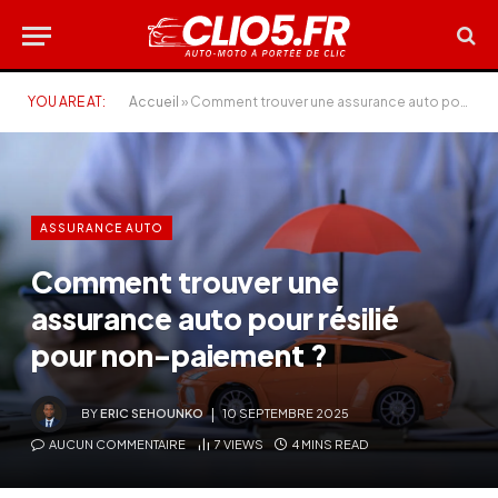
YOU ARE AT:
Accueil
»
Comment trouver une assurance auto pour résilié pour non-paiement ?
ASSURANCE AUTO
Comment trouver une
assurance auto pour résilié
pour non-paiement ?
BY
ERIC SEHOUNKO
10 SEPTEMBRE 2025
AUCUN COMMENTAIRE
7
VIEWS
4 MINS READ