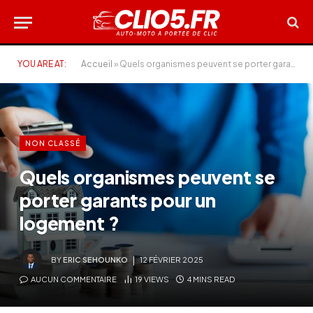
YOU ARE AT:
Accueil
»
Quels organismes peuvent se porter garants pour un logement ?
NON CLASSÉ
Quels organismes peuvent se
porter garants pour un
logement ?
BY
ERIC SEHOUNKO
12 FÉVRIER 2025
AUCUN COMMENTAIRE
19
VIEWS
4 MINS READ