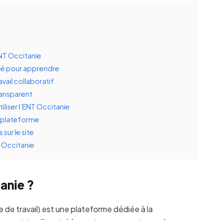
ENT Occitanie
isé pour apprendre
vail collaboratif
transparent
iliser l’ENT Occitanie
a plateforme
sur le site
n Occitanie
anie ?
de travail) est une plateforme dédiée à la