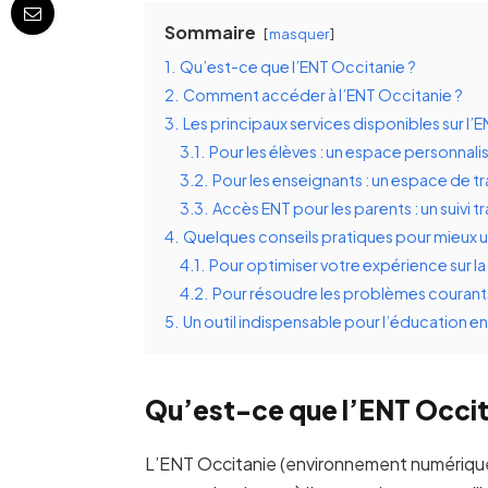
Sommaire
masquer
1.
Qu’est-ce que l’ENT Occitanie ?
2.
Comment accéder à l’ENT Occitanie ?
3.
Les principaux services disponibles sur l’
3.1.
Pour les élèves : un espace personnal
3.2.
Pour les enseignants : un espace de tra
3.3.
Accès ENT pour les parents : un suivi 
4.
Quelques conseils pratiques pour mieux ut
4.1.
Pour optimiser votre expérience sur l
4.2.
Pour résoudre les problèmes courants 
5.
Un outil indispensable pour l’éducation e
Qu’est-ce que l’ENT Occit
L’ENT Occitanie (environnement numérique 