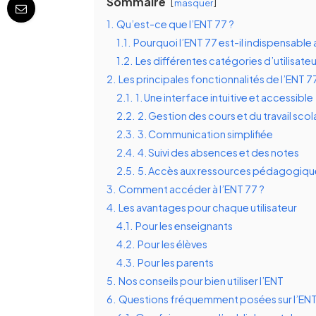
Sommaire
masquer
1.
Qu’est-ce que l’ENT 77 ?
1.1.
Pourquoi l’ENT 77 est-il indispensable 
1.2.
Les différentes catégories d’utilisateu
2.
Les principales fonctionnalités de l’ENT 7
2.1.
1. Une interface intuitive et accessible
2.2.
2. Gestion des cours et du travail scol
2.3.
3. Communication simplifiée
2.4.
4. Suivi des absences et des notes
2.5.
5. Accès aux ressources pédagogiqu
3.
Comment accéder à l’ENT 77 ?
4.
Les avantages pour chaque utilisateur
4.1.
Pour les enseignants
4.2.
Pour les élèves
4.3.
Pour les parents
5.
Nos conseils pour bien utiliser l’ENT
6.
Questions fréquemment posées sur l’ENT