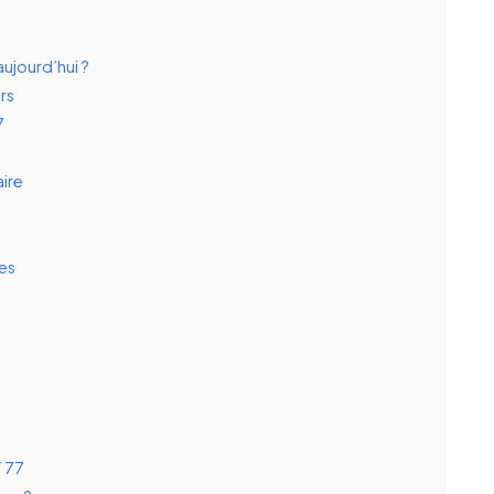
aujourd’hui ?
rs
7
aire
es
 77