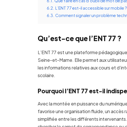
6.1.
Que faire en cas d’oubli de mot de pa
6.2.
L’ENT 77 est-il accessible sur mobile ?
6.3.
Comment signaler un problème techn
Qu’est-ce que l’ENT 77 ?
L’ENT 77 est une plateforme pédagogique m
Seine-et-Marne. Elle permet aux utilisateu
les informations relatives aux cours et d’
scolaire.
Pourquoi l’ENT 77 est-il indisp
Avec la montée en puissance du numérique da
favorise une organisation fluide, un accès
simplifiée entre les différents intervenant
chercher le carnet de correspondance ou de