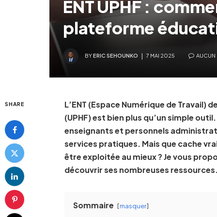
ENT UPHF : commen
plateforme éducat
BY
ERIC SEHOUNKO
7 MAI 2025
AUCUN
L’ENT (Espace Numérique de Travail) d
SHARE
(UPHF) est bien plus qu’un simple outil.
enseignants et personnels administrat
services pratiques. Mais que cache v
être exploitée au mieux ? Je vous propo
découvrir ses nombreuses ressources
Sommaire
masquer