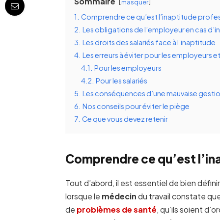
Sommaire
masquer
1.
Comprendre ce qu’est l’inaptitude profes
2.
Les obligations de l’employeur en cas d’i
3.
Les droits des salariés face à l’inaptitude
4.
Les erreurs à éviter pour les employeurs et 
4.1.
Pour les employeurs
4.2.
Pour les salariés
5.
Les conséquences d’une mauvaise gestion
6.
Nos conseils pour éviter le piège
7.
Ce que vous devez retenir
Comprendre ce qu’est l’in
Tout d’abord, il est essentiel de bien définir
lorsque le
médecin
du travail constate que
de
problèmes de
santé
, qu’ils soient d