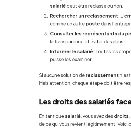
salarié
peut être reclassé ou non.
Rechercher un reclassement
: L’
em
comme un autre
poste
dans l’entrep
Consulter les représentants du p
la transparence et éviter des abus.
Informer le salarié
: Toutes les pro
puisse les examiner.
Si aucune solution de
reclassement
n’est
Mais attention, chaque étape doit être res
Les droits des salariés face
En tant que
salarié
, vous avez des
droits
.
de ce qui vous revient légitimement. Voici 