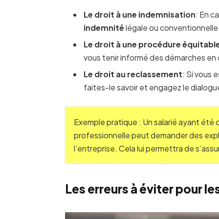
Le droit à une indemnisation
: En c
indemnité
légale ou conventionnelle
Le droit à une procédure équitabl
vous tenir informé des démarches en 
Le droit au reclassement
: Si vous 
faites-le savoir et engagez le dialogu
Exemple pratique : Un salarié ayant été 
professionnelle peut demander des expli
l’entreprise. Cela lui permettra de s’ass
Les erreurs à éviter pour le