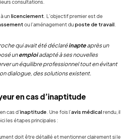
ieurs consultations.
 à un
licenciement
. L’objectif premier est de
assement
ou l’aménagement du
poste de travail
.
roche qui avait été déclaré
inapte
après un
oposé un
emploi
adapté à ses nouvelles
ver un équilibre professionnel tout en évitant
n dialogue, des solutions existent.
yeur en cas d’inaptitude
en cas d’
inaptitude
. Une fois l’
avis médical
rendu, il
i les étapes principales :
ument doit être détaillé et mentionner clairement si le