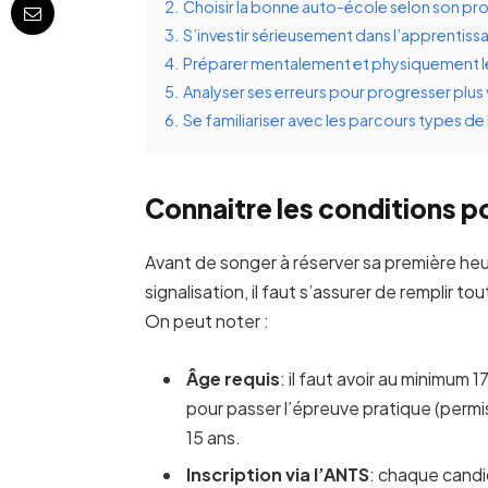
2.
Choisir la bonne auto-école selon son prof
3.
S’investir sérieusement dans l’apprentis
4.
Préparer mentalement et physiquement l
5.
Analyser ses erreurs pour progresser plus 
6.
Se familiariser avec les parcours types de
Connaitre les conditions p
Avant de songer à réserver sa première heu
signalisation, il faut s’assurer de remplir to
On peut noter :
Âge requis
: il faut avoir au minimum
pour passer l’épreuve pratique (perm
15 ans.
Inscription via l’ANTS
: chaque candid