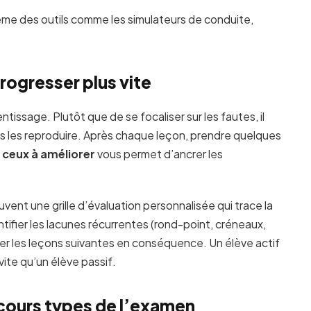
ême des outils comme les simulateurs de conduite,
rogresser plus vite
issage. Plutôt que de se focaliser sur les fautes, il
as les reproduire. Après chaque leçon, prendre quelques
t ceux à améliorer
vous permet d’ancrer les
nt une grille d’évaluation personnalisée qui trace la
fier les lacunes récurrentes (rond-point, créneaux,
ter les leçons suivantes en conséquence. Un élève actif
ite qu’un élève passif.
arcours types de l’examen