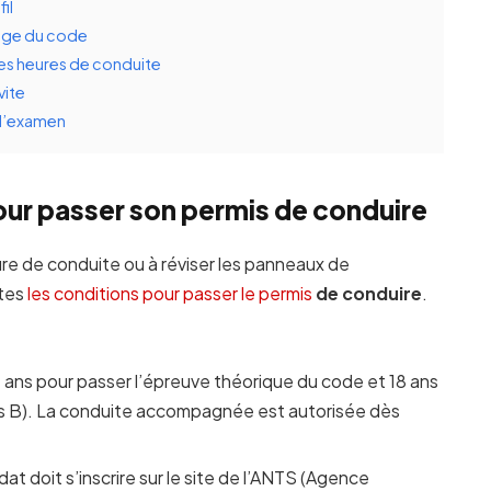
il
sage du code
es heures de conduite
vite
 l’examen
our passer son permis de conduire
re de conduite ou à réviser les panneaux de
utes
les conditions pour passer le permis
de conduire
.
 17 ans pour passer l’épreuve théorique du code et 18 ans
is B). La conduite accompagnée est autorisée dès
at doit s’inscrire sur le site de l’ANTS (Agence