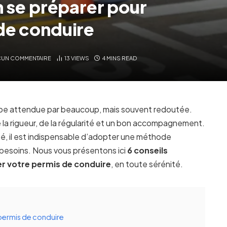
n se préparer pour
de conduire
UN COMMENTAIRE
13
VIEWS
4 MINS READ
ape attendue par beaucoup, mais souvent redoutée.
 la rigueur, de la régularité et un bon accompagnement.
é, il est indispensable d’adopter une méthode
 besoins. Nous vous présentons ici
6 conseils
er
votre
permis de conduire
, en toute sérénité.
 permis de conduire