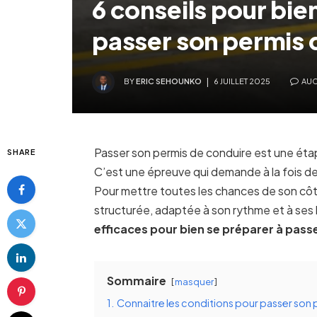
6 conseils pour bie
passer son permis 
BY
ERIC SEHOUNKO
6 JUILLET 2025
AUC
Passer son permis de conduire est une ét
SHARE
C’est une épreuve qui demande à la fois de
Pour mettre toutes les chances de son côt
structurée, adaptée à son rythme et à ses
efficaces pour bien se préparer à pass
Sommaire
masquer
1.
Connaitre les conditions pour passer son