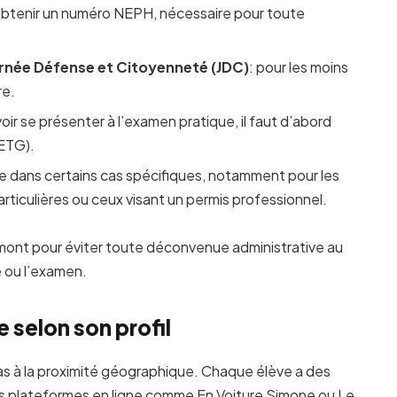
d’obtenir un numéro NEPH, nécessaire pour toute
ournée Défense et Citoyenneté (JDC)
: pour les moins
re.
oir se présenter à l’examen pratique, il faut d’abord
(ETG).
que dans certains cas spécifiques, notamment pour les
rticulières ou ceux visant un permis professionnel.
amont pour éviter toute déconvenue administrative au
e ou l’examen.
 selon son profil
s à la proximité géographique. Chaque élève a des
Les plateformes en ligne comme En Voiture Simone ou Le