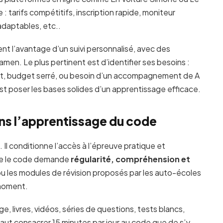
 : tarifs compétitifs, inscription rapide, moniteur
adaptables, etc..
t l’avantage d’un suivi personnalisé, avec des
amen. Le plus pertinent est d’identifier ses besoins :
ant, budget serré, ou besoin d’un accompagnement de A
t poser les bases solides d’un apprentissage efficace.
ns l’apprentissage du code
 Il conditionne l’accès à l’épreuve pratique et
dre le code demande
régularité, compréhension et
ou les modules de révision proposés par les auto-écoles
 moment.
e, livres, vidéos, séries de questions, tests blancs,
vaut consacrer 15 minutes par jour au code que de s’y