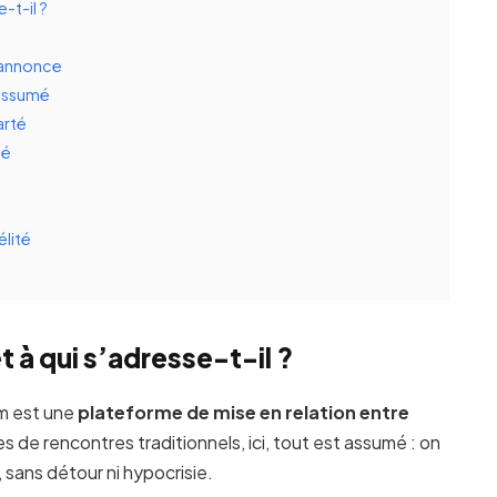
-t-il ?
 6annonce
 assumé
arté
sé
élité
à qui s’adresse-t-il ?
om est une
plateforme de mise en relation entre
s de rencontres traditionnels, ici, tout est assumé : on
 sans détour ni hypocrisie.