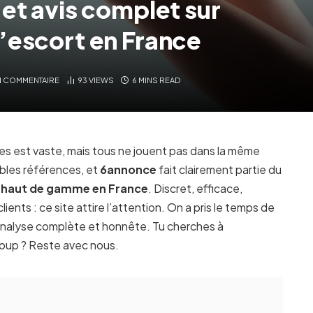
et avis complet sur
’escort en France
 COMMENTAIRE
93
VIEWS
6 MINS READ
tes est vaste, mais tous ne jouent pas dans la même
bles références, et
6annonce
fait clairement partie du
 haut de gamme en France
. Discret, efficace,
lients : ce site attire l’attention. On a pris le temps de
e analyse complète et honnête. Tu cherches à
coup ? Reste avec nous.