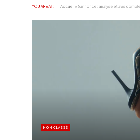
YOU ARE AT:
Accueil
»
6annonce : analyse et avis comple
NON CLASSÉ