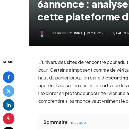
6annonce : analyse 
cette plateforme d
BY
ERIC SEHOUNKO
19 MAI 2025
AUCUN
L’univers des sites de rencontre pour adul
SHARE
cour. Certains s’imposent comme de vérita
haut du panier lorsqu’on parle d’
escorting
apprécié aussi bien par les escorts que les c
l’explorer en profondeur pour te livrer un
comprendre si 6annonce vaut vraiment le 
Sommaire
masquer