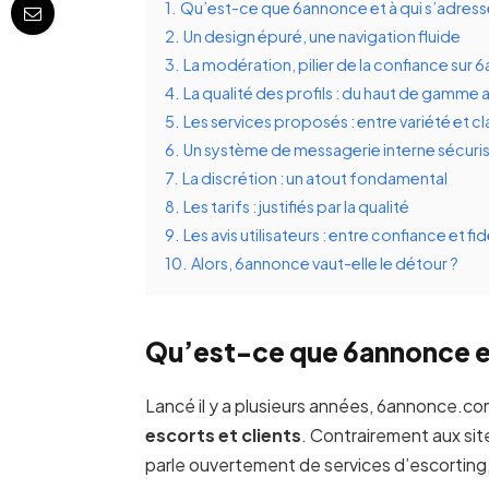
1.
Qu’est-ce que 6annonce et à qui s’adresse
2.
Un design épuré, une navigation fluide
3.
La modération, pilier de la confiance sur
4.
La qualité des profils : du haut de gamme
5.
Les services proposés : entre variété et cl
6.
Un système de messagerie interne sécuri
7.
La discrétion : un atout fondamental
8.
Les tarifs : justifiés par la qualité
9.
Les avis utilisateurs : entre confiance et fid
10.
Alors, 6annonce vaut-elle le détour ?
Qu’est-ce que 6annonce et 
Lancé il y a plusieurs années, 6annonce.c
escorts et clients
. Contrairement aux site
parle ouvertement de services d’escorting,