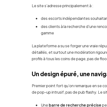
Le site s’adresse principalement à :
des escorts indépendantes souhaitant
des clients à la recherche d’une renco
gamme
La plateforme a su se forger une vraie rép
détaillés, et surtout une modération rigour
profils à tous les coins de page, pas de floo
Un design épuré, une navig
Premier point fort qu’on remarque en se co
de pop-up intrusif, pas de pub flashy. Le sit
Une
barre de recherche précise
per