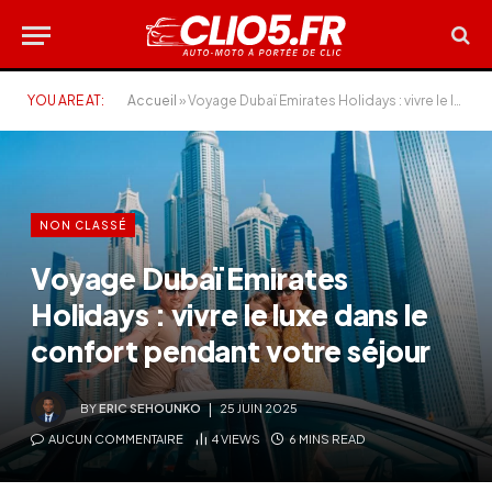
YOU ARE AT:
Accueil
»
Voyage Dubaï Emirates Holidays : vivre le luxe dans le confort pendant votre séjour
NON CLASSÉ
Voyage Dubaï Emirates
Holidays : vivre le luxe dans le
confort pendant votre séjour
BY
ERIC SEHOUNKO
25 JUIN 2025
AUCUN COMMENTAIRE
4
VIEWS
6 MINS READ