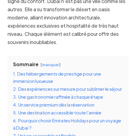
signe du confort. Dubaï n’est pas une ville comme les
autres. Elle a su transformer le désert en oasis
moderne, alliant innovation architecturale,
expériences exclusives et hospitalité de très haut
niveau. Chaque élément est calibré pour offrir des
souvenirs inoubliables.
Sommaire
masquer
1.
Des hébergements de prestige pour une
immersion luxueuse
2.
Des expériences sur mesure pour sublimer le séjour
3.
Une gastronomie raffinée à chaque étape
4.
Un service premium dès la réservation
5.
Une destination accessible toute l’année
6.
Pourquoi choisir Emirates Holidays pour un voyage
à Dubaï ?
7.
Un luxe accessible et flexible