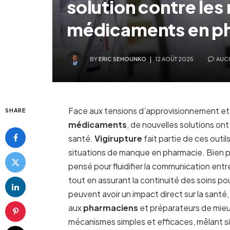
solution contre les
médicaments en p
BY
ERIC SEHOUNKO
12 AOÛT 2025
AUC
Face aux tensions d’approvisionnement et
SHARE
médicaments
, de nouvelles solutions on
santé.
Vigirupture
fait partie de ces outil
situations de manque en pharmacie. Bien plus
pensé pour fluidifier la communication entre 
tout en assurant la continuité des soins po
peuvent avoir un impact direct sur la sant
aux
pharmaciens
et préparateurs de mieux
mécanismes simples et efficaces, mêlant sig