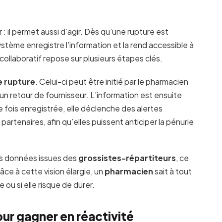
: il permet aussi d’agir. Dès qu’une rupture est
ystème enregistre l’information et la rend accessible à
llaboratif repose sur plusieurs étapes clés.
e rupture
. Celui-ci peut être initié par le pharmacien
n retour de fournisseur. L’information est ensuite
e fois enregistrée, elle déclenche des alertes
artenaires, afin qu’elles puissent anticiper la pénurie
es données issues des
grossistes-répartiteurs
, ce
râce à cette vision élargie, un
pharmacien
sait à tout
 ou si elle risque de durer.
our gagner en réactivité