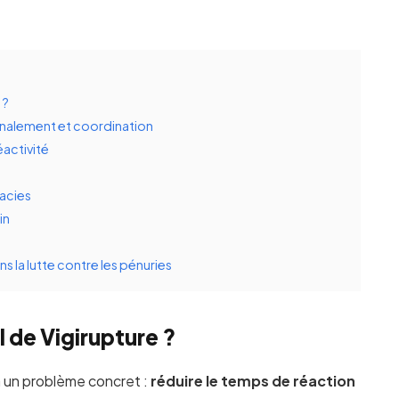
 ?
gnalement et coordination
éactivité
macies
in
s la lutte contre les pénuries
l de Vigirupture ?
à un problème concret :
réduire le temps de réaction