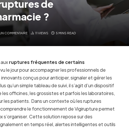
 ruptures de
harmacie ?
UN COMMENTAIRE
11
VIEWS
5 MINS READ
 aux
ruptures fréquentes de certains
t vu le jour pour accompagner les professionnels de
s innovants conçus pour anticiper, signaler et gérer les
 qu’un simple tableau de suivi, il s’agit d’un dispositif
les officines, les grossistes et parfois les laboratoires,
ur les patients. Dans un contexte où les ruptures
é, comprendre le fonctionnement de Vigirupture permet
 s’organiser. Cette solution repose sur des
nalement en temps réel, alertes intelligentes et outils