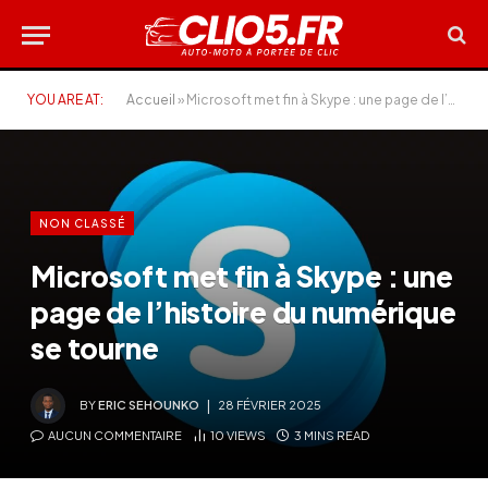
YOU ARE AT:
Accueil
»
Microsoft met fin à Skype : une page de l’histoire du numérique se tourne
NON CLASSÉ
Microsoft met fin à Skype : une
page de l’histoire du numérique
se tourne
BY
ERIC SEHOUNKO
28 FÉVRIER 2025
AUCUN COMMENTAIRE
10
VIEWS
3 MINS READ