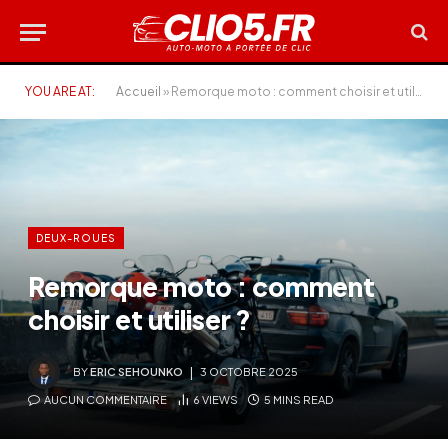
YOU ARE AT:
Accueil
»
Remorque moto : comment choisir et utiliser ?
DEUX-ROUES
Remorque moto : comment
choisir et utiliser ?
BY
ERIC SEHOUNKO
3 OCTOBRE 2025
AUCUN COMMENTAIRE
6
VIEWS
5 MINS READ