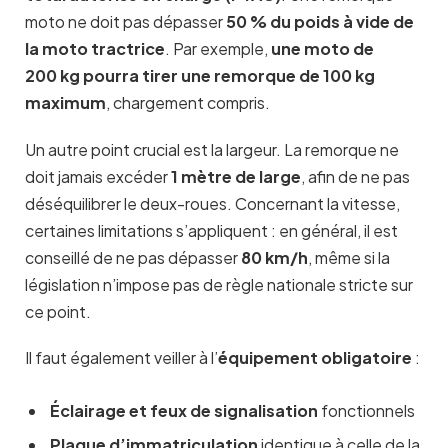
moto ne doit pas dépasser
50 % du poids à vide de
la moto tractrice
. Par exemple,
une moto de
200 kg pourra tirer une remorque de 100 kg
maximum
, chargement compris.
Un autre point crucial est la largeur. La remorque ne
doit jamais excéder
1 mètre de large
, afin de ne pas
déséquilibrer le deux-roues. Concernant la vitesse,
certaines limitations s’appliquent : en général, il est
conseillé de ne pas dépasser
80 km/h
, même si la
législation n’impose pas de règle nationale stricte sur
ce point.
Il faut également veiller à l’
équipement obligatoire
:
Éclairage et feux de signalisation
fonctionnels
Plaque d’immatriculation
identique à celle de la