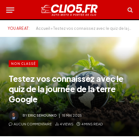
YOU ARE AT:
Accueil
»
Testez vos connaissez avec le quiz de la journée de la terre Google
NON CLASSÉ
Testez vos connaissez avec le
quiz de la journée de la terre
Google
BY
ERIC SEHOUNKO
15 MAI 2025
AUCUN COMMENTAIRE
4
VIEWS
4 MINS READ