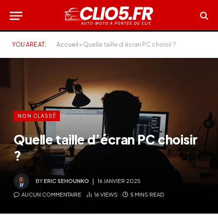
YOU ARE AT:
Accueil
»
Quelle taille d’écran PC choisir ?
NON CLASSÉ
Quelle taille d’écran PC choisir
?
BY
ERIC SEHOUNKO
16 JANVIER 2025
AUCUN COMMENTAIRE
16
VIEWS
5 MINS READ