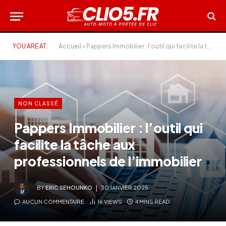
YOU ARE AT:
Accueil
»
Pappers Immobilier : l’outil qui facilite la tâche aux professionnels de l’immobilier
NON CLASSÉ
Pappers Immobilier : l’outil qui
facilite la tâche aux
professionnels de l’immobilier
BY
ERIC SEHOUNKO
30 JANVIER 2025
AUCUN COMMENTAIRE
16
VIEWS
4 MINS READ