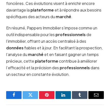
foncières. Ces évolutions visent à enrichir encore
davantage la
plateforme
et à répondre aux besoins
spécifiques des acteurs du
marché
.
En résumé, Pappers Immobilier s’impose comme un
outil indispensable pour les
professionnels
de
l’immobilier, offrant un accès centralisé à des
données
fiables et à jour. En facilitant la prospection,
l’analyse du
marché
et en faisant gagner un temps
précieux, cette
plateforme
contribue à améliorer
l’efficacité et la précision des
professionnels
dans
un secteur en constante évolution.
Facebook
Twitter
Pinterest
LinkedIn
Tumblr
Email