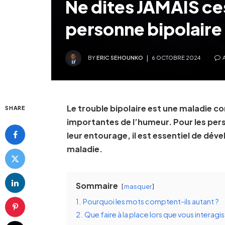
Ne dites JAMAIS ce
personne bipolaire
BY
ERIC SEHOUNKO
6 OCTOBRE 2024
Le trouble bipolaire est une maladie c
SHARE
importantes de l’humeur. Pour les pers
leur entourage, il est essentiel de d
maladie.
Sommaire
masquer
1.
Pourquoi les mots comptent-ils autant ?
2.
Que faire à la place lors que vous interag