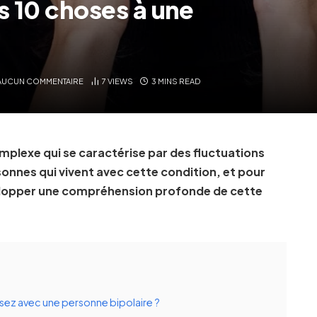
s 10 choses à une
AUCUN COMMENTAIRE
7
VIEWS
3 MINS READ
omplexe qui se caractérise par des fluctuations
onnes qui vivent avec cette condition, et pour
évelopper une compréhension profonde de cette
issez avec une personne bipolaire ?