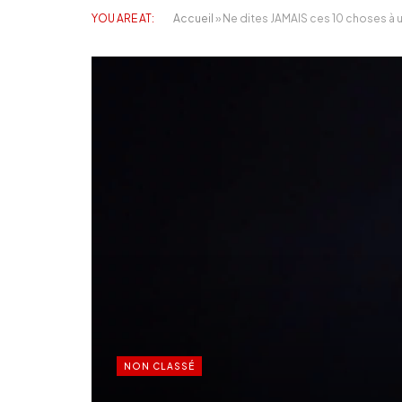
YOU ARE AT:
Accueil
»
Ne dites JAMAIS ces 10 choses à 
NON CLASSÉ