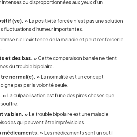
r intenses ou disproportionnées aux yeux d’un
itif (ve). »
La positivité forcée n’est pas une solution
es fluctuations d’humeur importantes.
hrase nie l’existence de la maladie et peut renforcer le
.
ts et des bas. »
Cette comparaison banale ne tient
es du trouble bipolaire.
tre normal(e). »
La normalité est un concept
soigne pas par la volonté seule.
. »
La culpabilisation est l’une des pires choses que
 souffre.
t va bien. »
Le trouble bipolaire est une maladie
isodes qui peuvent être imprévisibles.
es médicaments. »
Les médicaments sont un outil