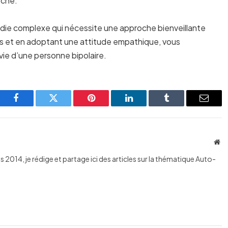
oche.
adie complexe qui nécessite une approche bienveillante
es et en adoptant une attitude empathique, vous
 vie d’une personne bipolaire.
Facebook
Twitter
Pinterest
LinkedIn
Tumblr
Email
We
 2014, je rédige et partage ici des articles sur la thématique Auto-