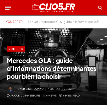
YOU ARE AT:
Accueil
»
Mercedes GLA : guide d’informations déterminantes pour bien la choisir
VOITURES
Mercedes GLA : guide
d’informations déterminantes
pour bien la choisir
BY
ERIC SEHOUNKO
4 OCTOBRE 2025
AUCUN COMMENTAIRE
6
VIEWS
6 MINS READ