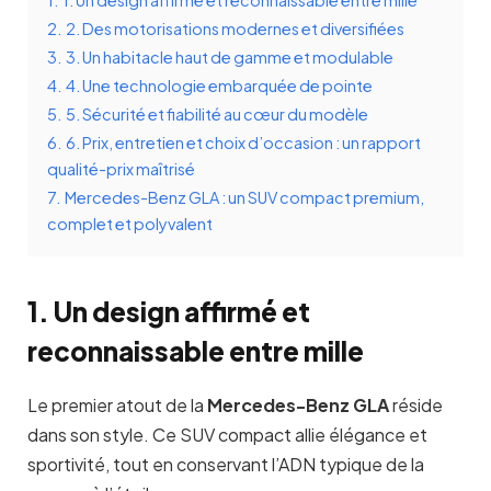
1.
1. Un design affirmé et reconnaissable entre mille
2.
2. Des motorisations modernes et diversifiées
3.
3. Un habitacle haut de gamme et modulable
4.
4. Une technologie embarquée de pointe
5.
5. Sécurité et fiabilité au cœur du modèle
6.
6. Prix, entretien et choix d’occasion : un rapport
qualité-prix maîtrisé
7.
Mercedes-Benz GLA : un SUV compact premium,
complet et polyvalent
1. Un design affirmé et
reconnaissable entre mille
Le premier atout de la
Mercedes-Benz GLA
réside
dans son style. Ce SUV compact allie élégance et
sportivité, tout en conservant l’ADN typique de la