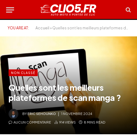
YOU ARE AT:
Accueil
»
Quelles sont les meilleurs plateformes de scan manga ?
NON CLASSÉ
Quelles sont les meilleurs
plateformes de scan manga ?
BY
ERIC SEHOUNKO
1 NOVEMBRE 2024
AUCUN COMMENTAIRE
914
VIEWS
8 MINS READ