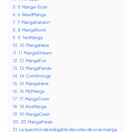
5.
5. Manga-Scan
6.
6. ReadManga
7.
7. MangaKakalot
8.
8. MangaRock
9.
9. TenManga
10.
10. MangaHere
11.
11. MangaStream
12.
12. MangaFox
13.
13. MangaPanda
14.
14. ComiXology
15.
15. MangaHere
16.
16. MyManga
17.
17. MangaTown
18.
18. KissManga
19.
19. MangaClash
20.
20. MangaFreak
21.
La question de la légalité des sites de scan manga