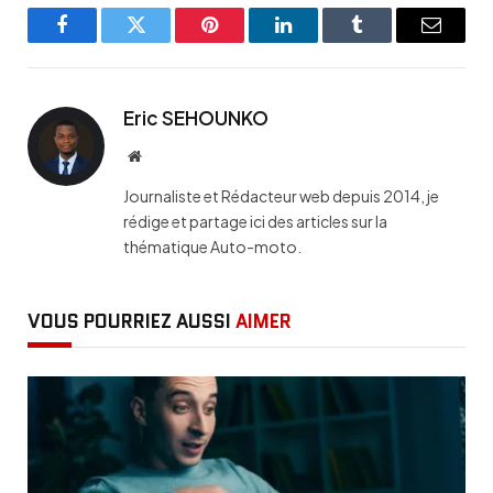
Facebook
Twitter
Pinterest
LinkedIn
Tumblr
Email
Eric SEHOUNKO
Website
Journaliste et Rédacteur web depuis 2014, je
rédige et partage ici des articles sur la
thématique Auto-moto.
VOUS POURRIEZ AUSSI
AIMER