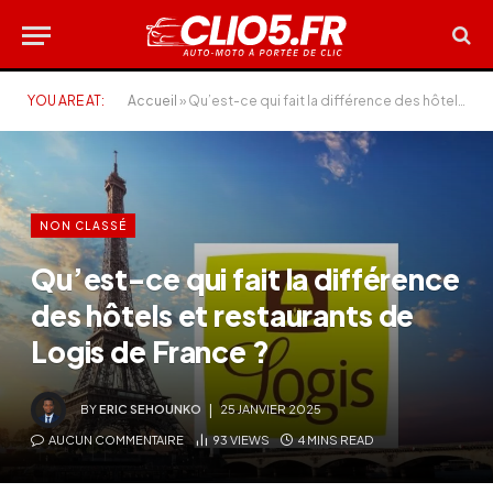
YOU ARE AT:
Accueil
»
Qu’est-ce qui fait la différence des hôtels et restaurants de Logis de France ?
NON CLASSÉ
Qu’est-ce qui fait la différence
des hôtels et restaurants de
Logis de France ?
BY
ERIC SEHOUNKO
25 JANVIER 2025
AUCUN COMMENTAIRE
93
VIEWS
4 MINS READ