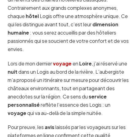
Contrairement aux grands complexes anonymes,
chaque
hôtel
Logis offre une atmosphère unique. Ce
qui les distingue avant tout, c’est leur
dimension
humaine
: vous serez accueillis par des hôteliers
passionnés qui se soucient de votre confort et de vos
envies.
Lors de mon dernier
voyage
en
Loire
, j’ai réservé une
nuit
dans un Logis au bord de la rivière. L’aubergiste
m’a proposé un itinéraire sur mesure pour découvrir les
châteaux environnants, tout en partageant des
anecdotes sur la région. Ce sens du
service
personnalisé
reflète l’essence des Logis : un
voyage
qui va au-delà de la simple nuitée.
Pour preuve, les
avis
laissés par les voyageurs sur les
plateformes en ligne confirment cette qualité