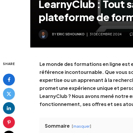
LearnyClub : Tout s
plateforme de form
BY
ERIC SEHOUNKO
31 DÉCEMBRE 2024
Le monde des formations en ligne est 
SHARE
référence incontournable. Que vous s
expertise ou un apprenant à la recher
promet une expérience unique et perso
LearnyClub ? Nous avons mené notre e
fonctionnement, ses offres et ses ato
Sommaire
masquer