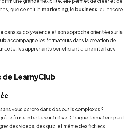
rir une grande flexibilité, elle permet de créer et de
es, que ce soit le
marketing
, le
business
, ou encore
e dans sa polyvalence et son approche orientée sur la
lub
accompagne les formateurs dans la création de
ur côté, les apprenants bénéficient d’une interface
s de LearnyClub
iée
sans vous perdre dans des outils complexes ?
grâce à une interface intuitive. Chaque formateur peut
grer des vidéos, des quiz, et même des fichiers