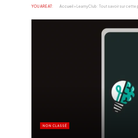
YOU ARE AT:
Accueil
»
LearnyClub : Tout savoir sur cette
NON CLASSÉ