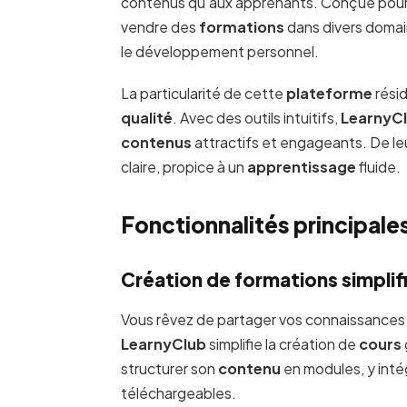
contenus qu’aux apprenants. Conçue pour off
vendre des
formations
dans divers domain
le développement personnel.
La particularité de cette
plateforme
résid
qualité
. Avec des outils intuitifs,
LearnyC
contenus
attractifs et engageants. De le
claire, propice à un
apprentissage
fluide.
Fonctionnalités principale
Création de formations simplif
Vous rêvez de partager vos connaissances 
LearnyClub
simplifie la création de
cours
structurer son
contenu
en modules, y inté
téléchargeables.