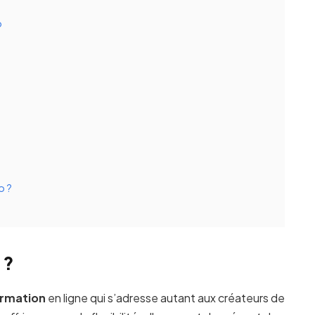
b
b ?
 ?
ormation
en ligne qui s’adresse autant aux créateurs de