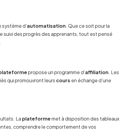
n système d’
automatisation
. Que ce soit pour la
le suivi des progrès des apprenants, tout est pensé
.
plateforme
propose un programme d’
affiliation
. Les
liés qui promouvront leurs
cours
en échange d’une
ultats. La
plateforme
met à disposition des tableaux
s ventes, comprendre le comportement de vos