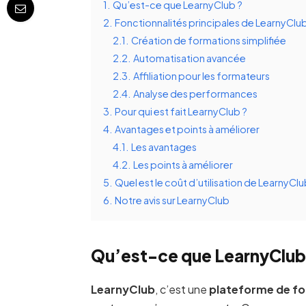
1.
Qu’est-ce que LearnyClub ?
2.
Fonctionnalités principales de LearnyClu
2.1.
Création de formations simplifiée
2.2.
Automatisation avancée
2.3.
Affiliation pour les formateurs
2.4.
Analyse des performances
3.
Pour qui est fait LearnyClub ?
4.
Avantages et points à améliorer
4.1.
Les avantages
4.2.
Les points à améliorer
5.
Quel est le coût d’utilisation de LearnyClu
6.
Notre avis sur LearnyClub
Qu’est-ce que LearnyClub
LearnyClub
, c’est une
plateforme de f