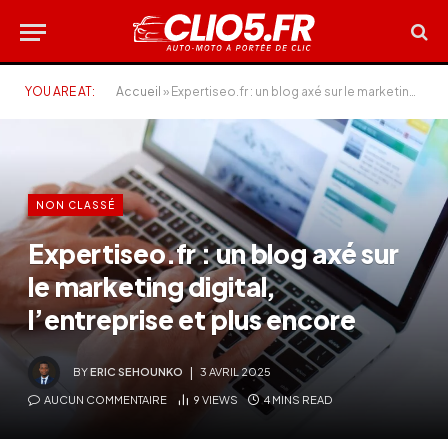
YOU ARE AT:
Accueil
»
Expertiseo.fr : un blog axé sur le marketing digital, l’entreprise et plus encore
NON CLASSÉ
Expertiseo.fr : un blog axé sur
le marketing digital,
l’entreprise et plus encore
BY
ERIC SEHOUNKO
3 AVRIL 2025
AUCUN COMMENTAIRE
9
VIEWS
4 MINS READ