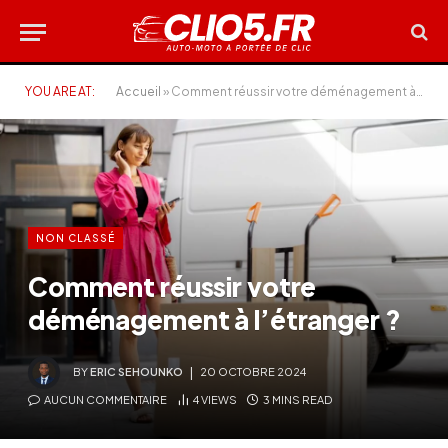
YOU ARE AT:
Accueil
»
Comment réussir votre déménagement à l’étranger ?
NON CLASSÉ
Comment réussir votre
déménagement à l’étranger ?
BY
ERIC SEHOUNKO
20 OCTOBRE 2024
AUCUN COMMENTAIRE
4
VIEWS
3 MINS READ