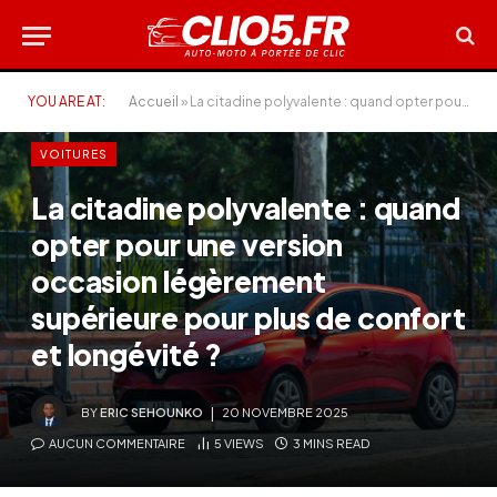
YOU ARE AT:
Accueil
»
La citadine polyvalente : quand opter pour une version occasion légèrement supérieure pour plus de confort et longévité ?
VOITURES
La citadine polyvalente : quand
opter pour une version
occasion légèrement
supérieure pour plus de confort
et longévité ?
BY
ERIC SEHOUNKO
20 NOVEMBRE 2025
AUCUN COMMENTAIRE
5
VIEWS
3 MINS READ