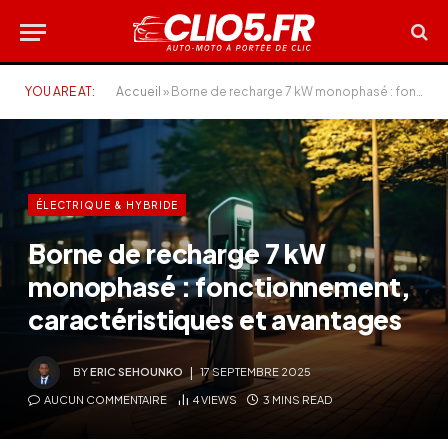
YOU ARE AT:
Accueil
»
Borne de recharge 7 kW monophasé : fonctionnement, caractéristiques et avantages
ÉLECTRIQUE & HYBRIDE
Borne de recharge 7 kW
monophasé : fonctionnement,
caractéristiques et avantages
BY
ERIC SEHOUNKO
17 SEPTEMBRE 2025
AUCUN COMMENTAIRE
4
VIEWS
3 MINS READ