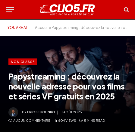
YOU ARE AT:
Accueil
»
Papystreaming : découvrez la nouvelle adresse pour vos films et séries VF gratuits en 2025
NON CLASSÉ
Papystreaming : découvrez la
nouvelle adresse pour vos films
et séries VF gratuits en 2025
BY
ERIC SEHOUNKO
11 AOÛT 2025
AUCUN COMMENTAIRE
604
VIEWS
5 MINS READ